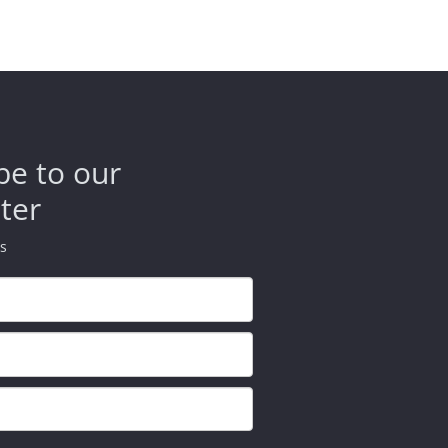
be to our
ter
ds