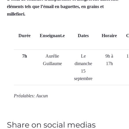
éléments tels que l’émail en baguettes, en grains et
millefiori.
Durée
Enseignant.e
Dates
Horaire
C
7h
Aurélie
Le
9h à
1
Guillaume
dimanche
17h
15
septembre
Préalables: Aucun
Share on social medias