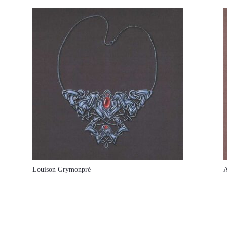
Louison Grymonpré
A