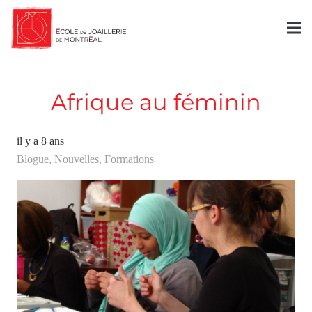
Afrique au féminin
il y a 8 ans
Blogue
,
Nouvelles
,
Formations