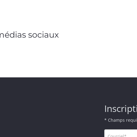
 médias sociaux
Inscript
* Champs requi